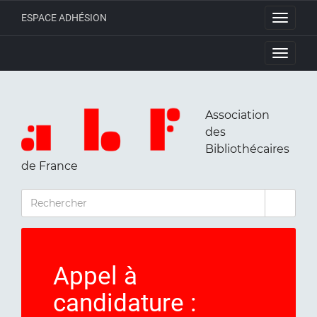
ESPACE ADHÉSION
Toggle
navigati
Toggle
navigati
Association
des
Bibliothécaires
de France
RECHERCHER
Appel à
candidature :