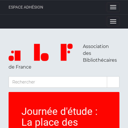
ESPACE ADHÉSION
Toggle
navigati
Toggle
navigati
Association
des
Bibliothécaires
de France
RECHERCHER
Journée d'étude :
La place des