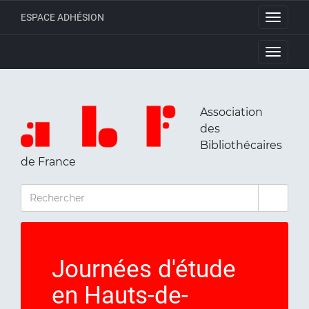
ESPACE ADHÉSION
Toggle
navigati
Toggle
navigati
Association
des
Bibliothécaires
de France
RECHERCHER
Journées d'étude
en Hauts-de-