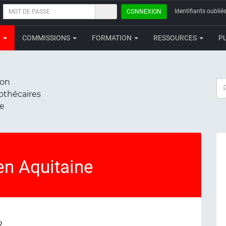
MOT
Identifiants oubliés
CONNEXION
DE
PASSE
N
COMMISSIONS
FORMATION
RESSOURCES
P
ion
RE
iothécaires
ce
en Aquitaine
?