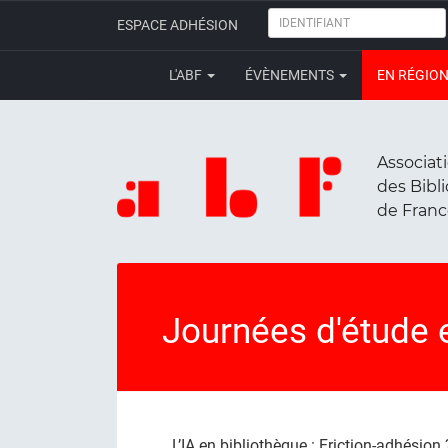
IDENTIFIANT
ESPACE ADHÉSION
L'ABF
ÉVÈNEMENTS
EN RÉGIO
Associat
des Bibl
de Fran
Journées d'étude 
L’IA en bibliothèque : Friction-adhésion 