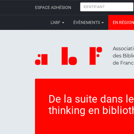
IDENTIFIANT
ESPACE ADHÉSION
L'ABF
ÉVÈNEMENTS
EN RÉGIO
Associat
des Bibl
de Fran
De la suite dans l
thinking en biblio