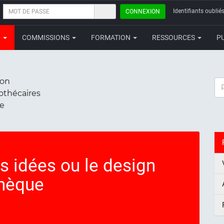
MOT
Identifiants oubliés
CONNEXION
DE
PASSE
N
COMMISSIONS
FORMATION
RESSOURCES
P
ion
RE
iothécaires
ce
es idées ou le design
thèque