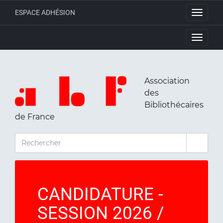
ESPACE ADHÉSION
Toggle
navigati
Toggle
navigati
Association
des
Bibliothécaires
de France
RECHERCHER
CANDIDATURE -
SESSION 2026 /