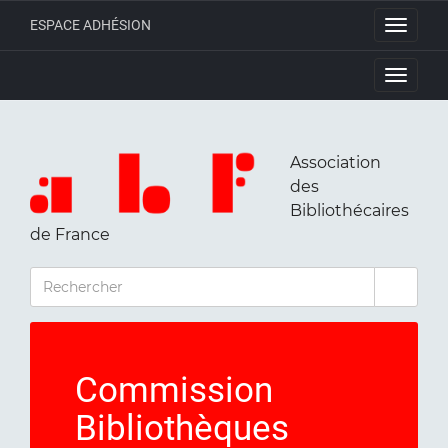
ESPACE ADHÉSION
Toggle
navigati
Toggle
navigati
Association
des
Bibliothécaires
de France
RECHERCHER
Commission
Bibliothèques