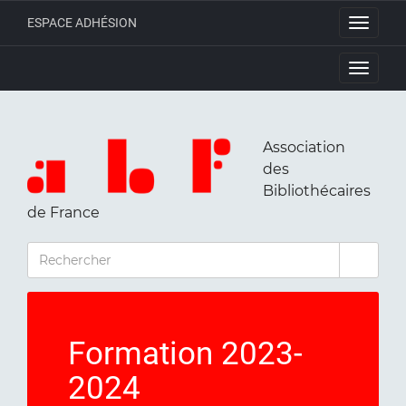
ESPACE ADHÉSION
Toggle
navigati
Toggle
navigati
Association
des
Bibliothécaires
de France
RECHERCHER
Formation 2023-
2024