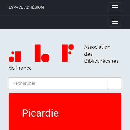
ESPACE ADHÉSION
Toggle
navigati
Toggle
navigati
Association
des
Bibliothécaires
de France
RECHERCHER
Picardie