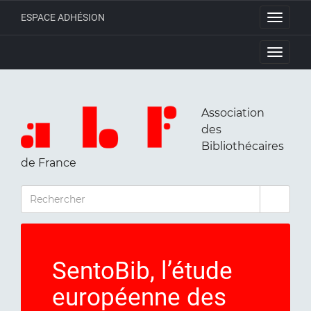
ESPACE ADHÉSION
Toggle
navigati
Toggle
navigati
Association
des
Bibliothécaires
de France
RECHERCHER
SentoBib, l’étude
européenne des