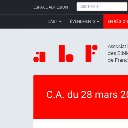
IDENTIFIANT
ESPACE ADHÉSION
L'ABF
ÉVÈNEMENTS
EN RÉGIO
Associat
des Bibl
de Fran
C.A. du 28 mars 