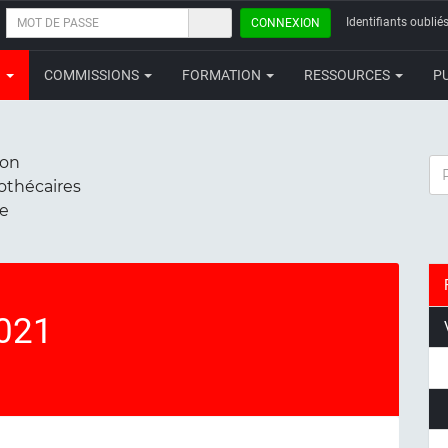
MOT
Identifiants oubliés
CONNEXION
DE
PASSE
N
COMMISSIONS
FORMATION
RESSOURCES
P
ion
RE
iothécaires
ce
2021