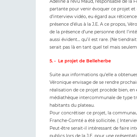
Adeline a revu Maud, responsable de la Fo
partante pour venir évoquer ce projet et 
d’interview vidéo, eu égard aux rétice
présence d’élus à la J.E. A ce propos, Vé
de la présence d’une personne dont l’intér
aussi évident… qu’il est rare. (Ne tiendrait-i
serait pas là en tant quel tel mais seule
5. - Le projet de Belleherbe
Suite aux informations qu’elle a obtenues
Véronique envisage de se rendre prochai
réalisation de ce projet procède bien, en 
médiathèque intercommunale de type troi
habitants du plateau.
Pour concrétiser ce projet, la communa
Franche-Comté a été sollicitée. ( Intervi
Peut-être serait-il intéressant de faire i
publics lors de la J.E. pour une présent