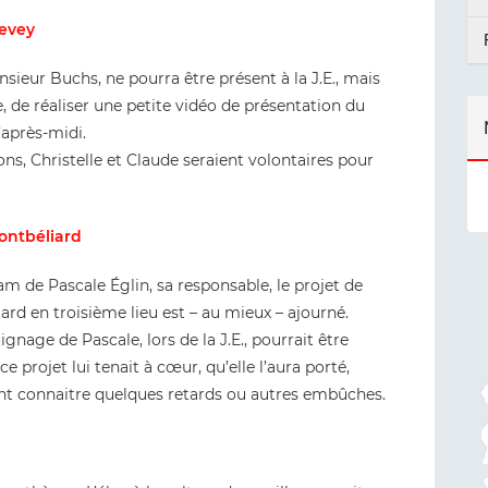
Vevey
sieur Buchs, ne pourra être présent à la J.E., mais
le, de réaliser une petite vidéo de présentation du
’après-midi.
ons, Christelle et Claude seraient volontaires pour
ontbéliard
 de Pascale Églin, sa responsable, le projet de
d en troisième lieu est – au mieux – ajourné.
age de Pascale, lors de la J.E., pourrait être
ce projet lui tenait à cœur, qu’elle l’aura porté,
vent connaitre quelques retards ou autres embûches.