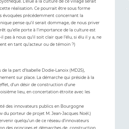
yothèque. L’élue à la culture de ce village serait
cette réalisation. Ce pourrait être sous forme
nces évoquées précédemment concernant la
ronique pense qu’il serait dommage, de nous priver
êt qu’elle porte à l’importance de la culture est
l pas à nous qu’il soit clair que l’élu, si élu il y a, ne
ment en tant qu’acteur ou de témoin ?)
 de la part d’Isabelle Dodie-Lanoix (MD25),
nement sur place. La démarche qui préside à la
effet, d’un désir de construction d’une
sième lieu, en concertation étroite avec les
uté des innovateurs publics en Bourgogne
ew du porteur de projet M. Jean-Jacques Noël.)
ntervenir quelqu’un de ce réseau d’innovateurs
ation des principes et démarches de construction