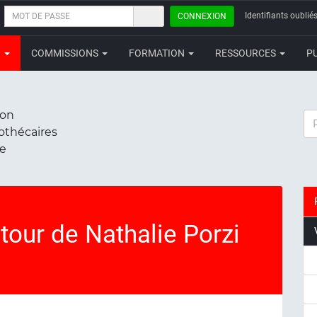
MOT
Identifiants oubliés
CONNEXION
DE
PASSE
N
COMMISSIONS
FORMATION
RESSOURCES
P
ion
RE
iothécaires
ce
tour de Nathalie Porzi