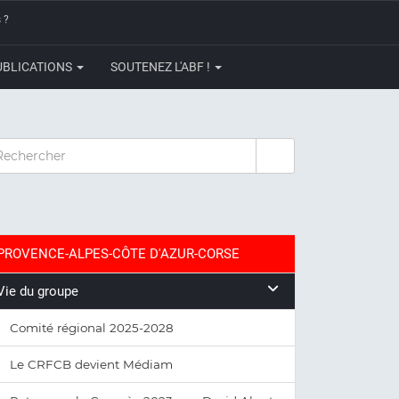
 ?
UBLICATIONS
SOUTENEZ L'ABF !
CHERCHER
PROVENCE-ALPES-CÔTE D'AZUR-CORSE
Vie du groupe
Comité régional 2025-2028
Le CRFCB devient Médiam