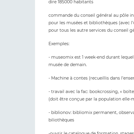
dire 185000 habitants
commande du conseil général au pôle inn
pour les musées et bibliothèques (avec l'u
pour tous les autre services du conseil g
Exemples:
- museomix est 1 week-end durant lequel 
musée de demain.
- Machine à contes (recueillis dans l'ens
- travail avec la fac: bookcrossing, « boît
(doit être conçue par la population elle
- biblionov: bibliomix permanent, observat
biliothèques
-ouvrir le catalogue de formation, stag