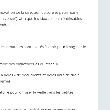
ovation de la direction culture et patrimoine
niversité), afin que les idées soient réutilisables
énéral.
les amateurs sont invités à venir pour imaginer le
emble des bibliothèques du réseau)
e à livres » de documents et livres libre de droit
-même)
oire pour diffuser la veille dans les petites
es communs avec bibliothèques universitaires