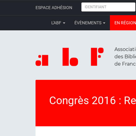
IDENTIFIANT
ESPACE ADHÉSION
L'ABF
ÉVÈNEMENTS
EN RÉGIO
Associat
des Bibl
de Fran
Congrès 2016 : Re