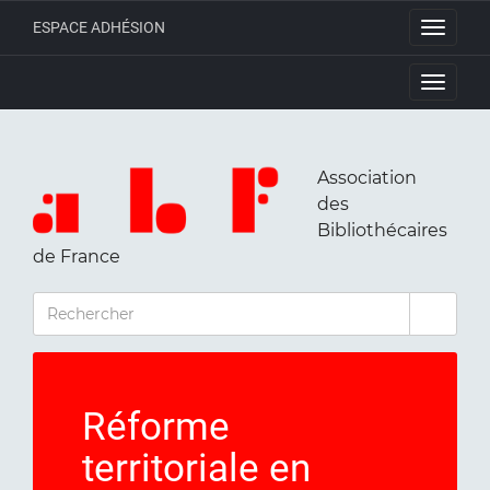
ESPACE ADHÉSION
Toggle
navigati
Toggle
navigati
Association
des
Bibliothécaires
de France
RECHERCHER
Réforme
territoriale en