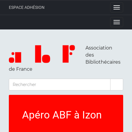
ESPACE ADHÉSION
Toggle
navigati
Toggle
navigati
Association
des
Bibliothécaires
de France
RECHERCHER
Apéro ABF à Izon