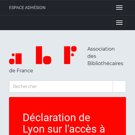
ESPACE ADHÉSION
Toggle
navigati
Toggle
navigati
Association
des
Bibliothécaires
de France
RECHERCHER
Déclaration de
Lyon sur l'accès à