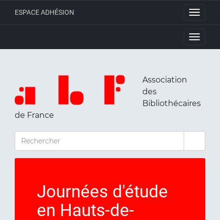
ESPACE ADHÉSION
Toggle
navigati
Toggle
navigati
Association
des
Bibliothécaires
de France
RECHERCHER
Journées d'étude
en Hauts-de-