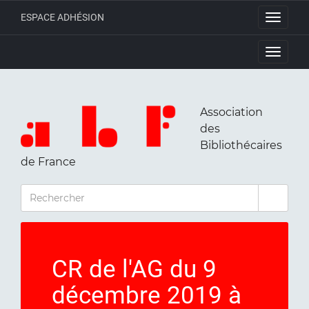
ESPACE ADHÉSION
Toggle
navigati
Toggle
navigati
Association
des
Bibliothécaires
de France
RECHERCHER
CR de l'AG du 9
décembre 2019 à