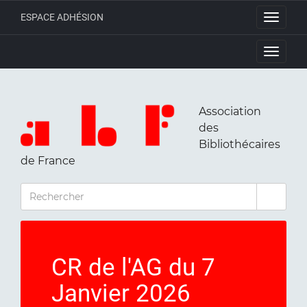
ESPACE ADHÉSION
Toggle
navigati
Toggle
navigati
Association
des
Bibliothécaires
de France
RECHERCHER
CR de l'AG du 7
Janvier 2026