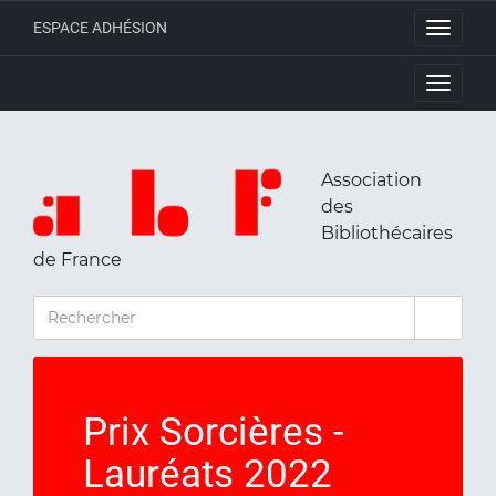
ESPACE ADHÉSION
Toggle
navigati
Toggle
navigati
Association
des
Bibliothécaires
de France
RECHERCHER
Prix Sorcières -
Lauréats 2022