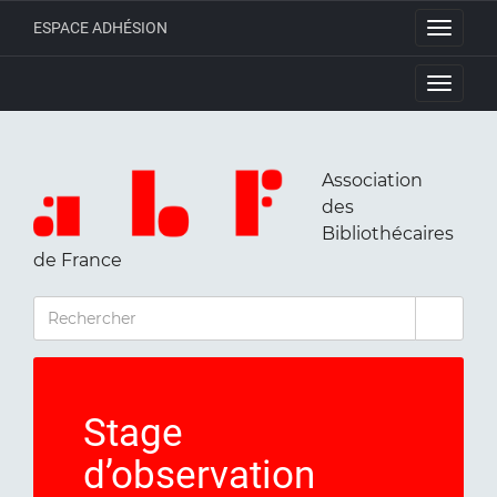
ESPACE ADHÉSION
Toggle
navigati
Toggle
navigati
Association
des
Bibliothécaires
de France
RECHERCHER
Stage
d’observation