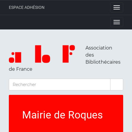
ESPACE ADHÉSION
Toggle
navigati
Toggle
navigati
Association
des
Bibliothécaires
de France
RECHERCHER
Mairie de Roques