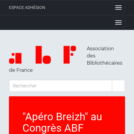
ESPACE ADHÉSION
Toggle
navigati
Toggle
navigati
Association
des
Bibliothécaires
de France
RECHERCHER
"Apéro Breizh" au
Congrès ABF