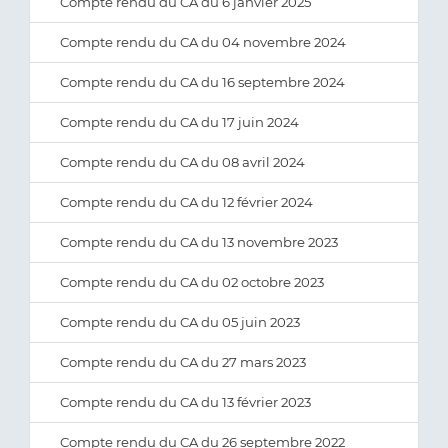
Compte rendu du CA du 6 janvier 2025
Compte rendu du CA du 04 novembre 2024
Compte rendu du CA du 16 septembre 2024
Compte rendu du CA du 17 juin 2024
Compte rendu du CA du 08 avril 2024
Compte rendu du CA du 12 février 2024
Compte rendu du CA du 13 novembre 2023
Compte rendu du CA du 02 octobre 2023
Compte rendu du CA du 05 juin 2023
Compte rendu du CA du 27 mars 2023
Compte rendu du CA du 13 février 2023
Compte rendu du CA du 26 septembre 2022