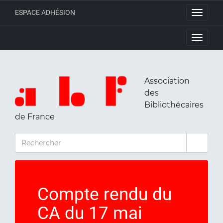
ESPACE ADHÉSION
Toggle
navigati
Toggle
navigati
Association
des
Bibliothécaires
de France
RECHERCHER
Compte rendu du
CA du 17 mai