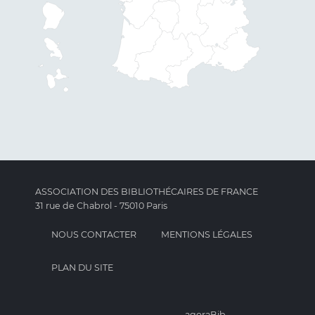
ASSOCIATION DES BIBLIOTHÉCAIRES DE FRANCE
31 rue de Chabrol - 75010 Paris
NOUS CONTACTER
MENTIONS LÉGALES
PLAN DU SITE
agoraBib