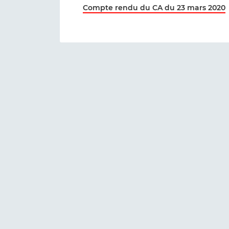
Compte rendu du CA du 23 mars 2020