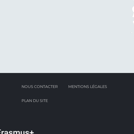
NOUS CONTACTER
MENTIONS LÉGALES
PLAN DU SITE