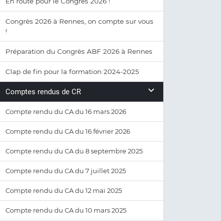
En route pour le Congrès 2026 !
Congrès 2026 à Rennes, on compte sur vous
!
Préparation du Congrès ABF 2026 à Rennes
Clap de fin pour la formation 2024-2025
Comptes rendus de CR
Compte rendu du CA du 16 mars 2026
Compte rendu du CA du 16 février 2026
Compte rendu du CA du 8 septembre 2025
Compte rendu du CA du 7 juillet 2025
Compte rendu du CA du 12 mai 2025
Compte rendu du CA du 10 mars 2025