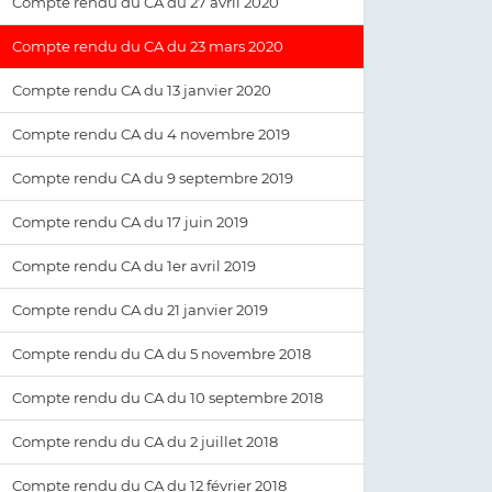
Compte rendu du CA du 27 avril 2020
Compte rendu du CA du 23 mars 2020
Compte rendu CA du 13 janvier 2020
Compte rendu CA du 4 novembre 2019
Compte rendu CA du 9 septembre 2019
Compte rendu CA du 17 juin 2019
Compte rendu CA du 1er avril 2019
Compte rendu CA du 21 janvier 2019
Compte rendu du CA du 5 novembre 2018
Compte rendu du CA du 10 septembre 2018
Compte rendu du CA du 2 juillet 2018
Compte rendu du CA du 12 février 2018