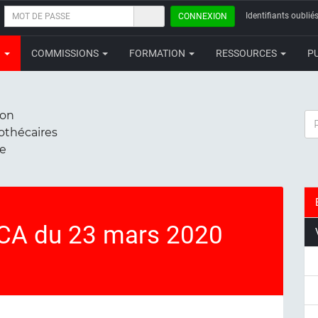
MOT
Identifiants oubliés
CONNEXION
DE
PASSE
N
COMMISSIONS
FORMATION
RESSOURCES
P
ion
RE
iothécaires
ce
CA du 23 mars 2020