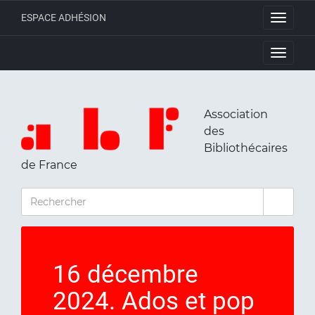
ESPACE ADHÉSION
Toggle
navigati
Toggle
navigati
Association
des
Bibliothécaires
de France
RECHERCHER
16 décembre
2024. Ados et pop