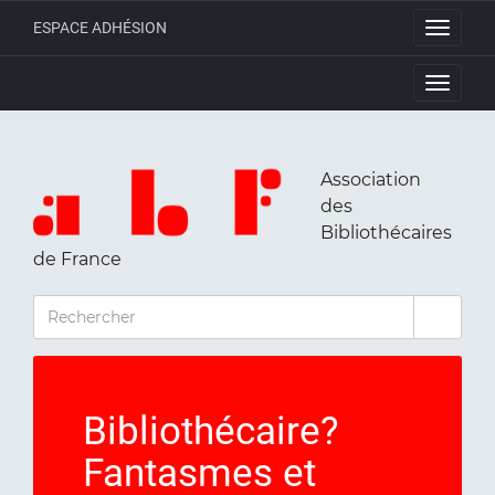
ESPACE ADHÉSION
Toggle
navigati
Toggle
navigati
Association
des
Bibliothécaires
de France
RECHERCHER
Bibliothécaire?
Fantasmes et