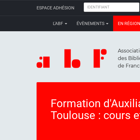
IDENTIFIANT
ESPACE ADHÉSION
L'ABF
ÉVÈNEMENTS
EN RÉGIO
Associat
des Bibl
de Fran
Formation d'Auxili
Toulouse : cours 