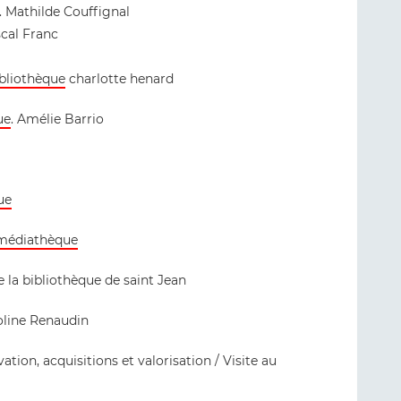
. Mathilde Couffignal
scal Franc
ibliothèque
charlotte henard
ue
. Amélie Barrio
ue
 médiathèque
e la bibliothèque de saint Jean
oline Renaudin
tion, acquisitions et valorisation / Visite au