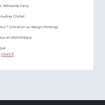
e. Mélisande Ferry
. Audrey Chollet
ics ? (initiation au design thinking)
aux en bibliothèque
ique
,
cours 6