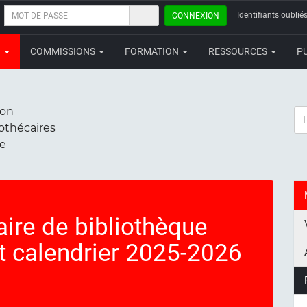
MOT
Identifiants oubliés
CONNEXION
DE
PASSE
N
COMMISSIONS
FORMATION
RESSOURCES
P
ion
RE
iothécaires
ce
aire de bibliothèque
et calendrier 2025-2026