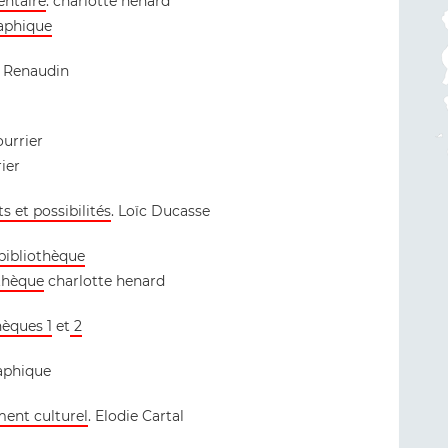
entaire
. charlotte henard
raphique
ne Renaudin
ourrier
ier
ts et possibilités
. Loïc Ducasse
bibliothèque
othèque
charlotte henard
hèques 1
et
2
raphique
ment culturel
. Elodie Cartal