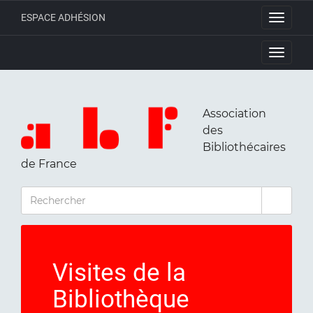
ESPACE ADHÉSION
Toggle
navigati
Toggle
navigati
Association
des
Bibliothécaires
de France
RECHERCHER
Visites de la
Bibliothèque