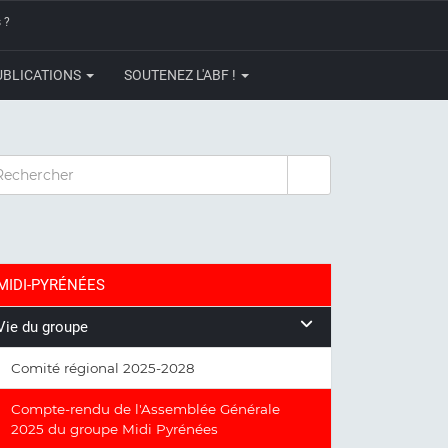
 ?
UBLICATIONS
SOUTENEZ L'ABF !
CHERCHER
MIDI-PYRÉNÉES
Vie du groupe
Comité régional 2025-2028
Compte-rendu de l'Assemblée Générale
2025 du groupe Midi Pyrénées