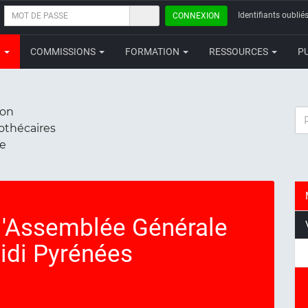
MOT
Identifiants oubliés
CONNEXION
DE
PASSE
N
COMMISSIONS
FORMATION
RESSOURCES
P
ion
RE
iothécaires
ce
l'Assemblée Générale
idi Pyrénées