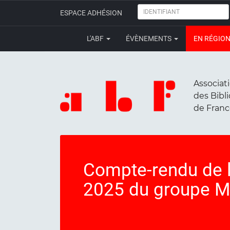
IDENTIFIANT
ESPACE ADHÉSION
L'ABF
ÉVÈNEMENTS
EN RÉGIO
Associat
des Bibl
de Fran
Compte-rendu de 
2025 du groupe M