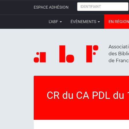
IDENTIFIANT
ESPACE ADHÉSION
L'ABF
ÉVÈNEMENTS
EN RÉGIO
Associat
des Bibl
de Fran
CR du CA PDL du 1