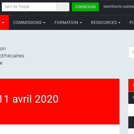
MOT
Identifiants oubliés
CONNEXION
DE
PASSE
N
COMMISSIONS
FORMATION
RESSOURCES
P
ion
RE
iothécaires
ce
1 avril 2020