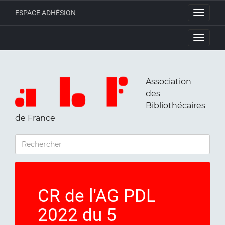
ESPACE ADHÉSION
Toggle
navigati
Toggle
navigati
Association
des
Bibliothécaires
de France
RECHERCHER
CR de l'AG PDL
2022 du 5