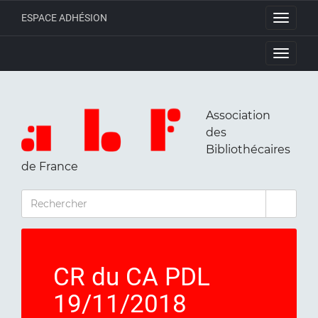
ESPACE ADHÉSION
Toggle
navigati
Toggle
navigati
Association
des
Bibliothécaires
de France
RECHERCHER
CR du CA PDL
19/11/2018