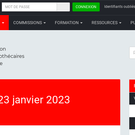
MOT
Identifiants oubliés
CONNEXION
DE
PASSE
N
COMMISSIONS
FORMATION
RESSOURCES
P
ion
RE
iothécaires
ce
3 janvier 2023