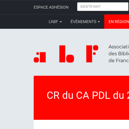
IDENTIFIANT
ESPACE ADHÉSION
L'ABF
ÉVÈNEMENTS
EN RÉGIO
Associat
des Bibl
de Fran
CR du CA PDL du 2