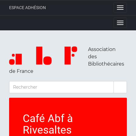
ESPACE ADHÉSION
Toggle
navigati
Toggle
navigati
Association
des
Bibliothécaires
de France
RECHERCHER
Café Abf à
Rivesaltes