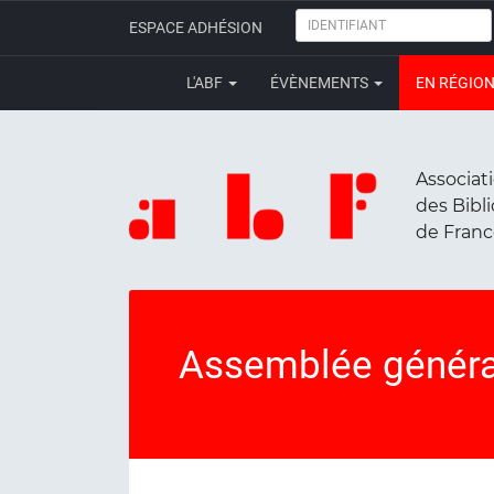
IDENTIFIANT
ESPACE ADHÉSION
L'ABF
ÉVÈNEMENTS
EN RÉGIO
Associat
des Bibl
de Fran
Assemblée généra