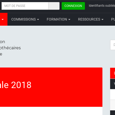
MOT
Identifiants oubliés
CONNEXION
DE
PASSE
N
COMMISSIONS
FORMATION
RESSOURCES
P
ion
RE
iothécaires
ce
le 2018