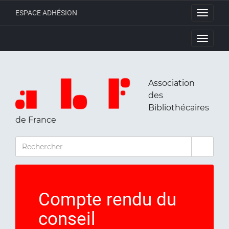
ESPACE ADHÉSION
Toggle
navigati
Toggle
navigati
Association
des
Bibliothécaires
de France
RECHERCHER
Compte rendu du
conseil