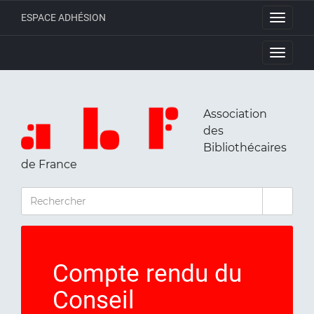
ESPACE ADHÉSION
Toggle
navigati
Toggle
navigati
Association
des
Bibliothécaires
de France
RECHERCHER
Compte rendu du
Conseil