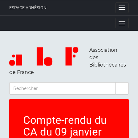
ESPACE ADHÉSION
Toggle
navigati
Toggle
navigati
Association
des
Bibliothécaires
de France
RECHERCHER
Compte-rendu du
CA du 09 janvier