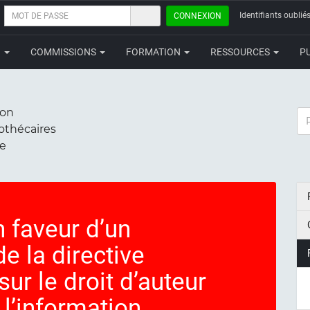
MOT
Identifiants oubliés
CONNEXION
DE
PASSE
N
COMMISSIONS
FORMATION
RESSOURCES
P
ion
RE
iothécaires
ce
 faveur d’un
e la directive
r le droit d’auteur
 l’information