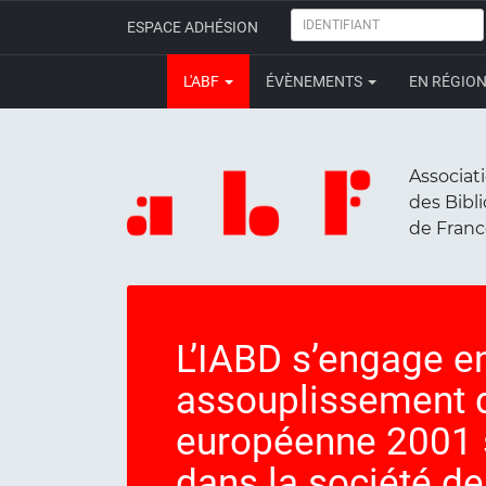
IDENTIFIANT
ESPACE ADHÉSION
L'ABF
ÉVÈNEMENTS
EN RÉGIO
Associat
des Bibl
de Fran
L’IABD s’engage en
assouplissement d
européenne 2001 su
dans la société de