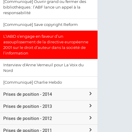
[Communiqué] Ouvrir grand ou fermer des
bibliothèques : l’ABF lance un appel à la
responsabilité
[Communiqué] Save copyright Reform
L’IABD s’engage en faveur d’un
assouplissement de la directive européenne
2001 sur le droit d’auteur dans la société de
l’information
Interview d'Anne Verneuil pour La Voix du
Nord
[Communiqué] Charlie Hebdo
Prises de position - 2014
Prises de position - 2013
Prises de position - 2012
Prises de position - 2011