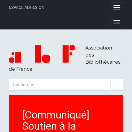
ESPACE ADHÉSION
Toggle
navigati
Toggle
navigati
Association
des
Bibliothécaires
de France
RECHERCHER
[Communiqué]
Soutien à la