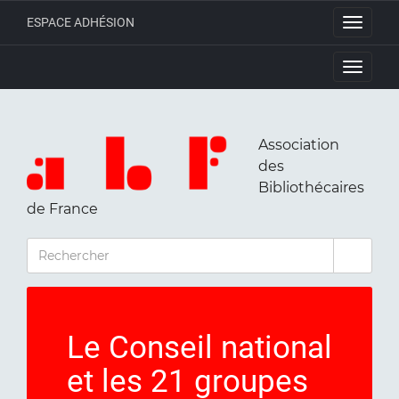
ESPACE ADHÉSION
Toggle
navigati
Toggle
navigati
Association
des
Bibliothécaires
de France
RECHERCHER
Le Conseil national
et les 21 groupes