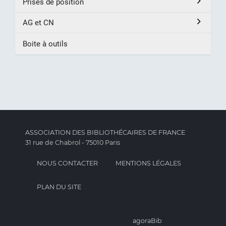
Prises de position
AG et CN
Boite à outils
ASSOCIATION DES BIBLIOTHÉCAIRES DE FRANCE
31 rue de Chabrol - 75010 Paris
NOUS CONTACTER
MENTIONS LÉGALES
PLAN DU SITE
agoraBib