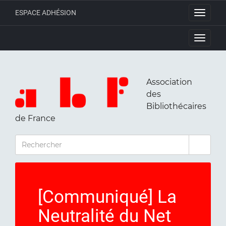
ESPACE ADHÉSION
Toggle
navigati
Toggle
navigati
Association
des
Bibliothécaires
de France
RECHERCHER
[Communiqué] La
Neutralité du Net