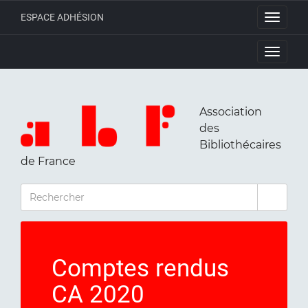
ESPACE ADHÉSION
Toggle
navigati
Toggle
navigati
Association
des
Bibliothécaires
de France
RECHERCHER
Comptes rendus
CA 2020