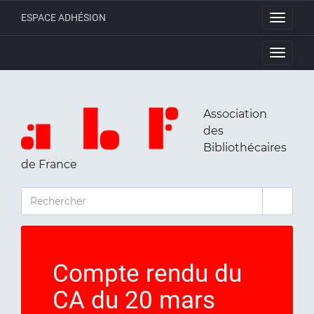
ESPACE ADHÉSION
Toggle
navigati
Toggle
navigati
Association
des
Bibliothécaires
de France
RECHERCHER
Compte rendu du
CA du 20 mars