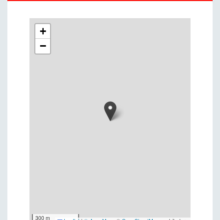
+
−
300 m