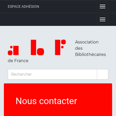
ESPACE ADHÉSION
Toggle
navigati
Toggle
navigati
Association
des
Bibliothécaires
de France
RECHERCHER
Nous contacter