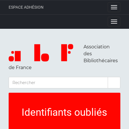
ESPACE ADHÉSION
Toggle
navigati
Toggle
navigati
Association
des
Bibliothécaires
de France
RECHERCHER
Identifiants oubliés