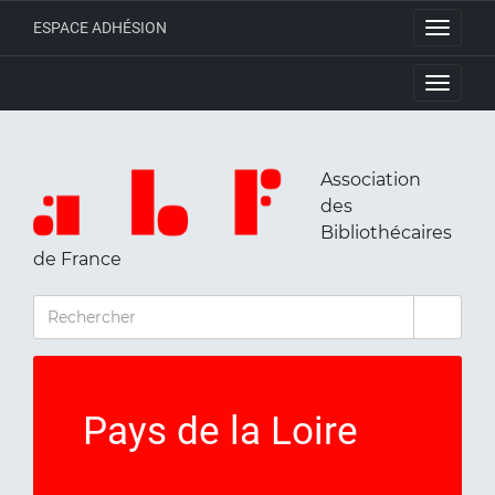
ESPACE ADHÉSION
Toggle
navigati
Toggle
navigati
Association
des
Bibliothécaires
de France
RECHERCHER
Pays de la Loire