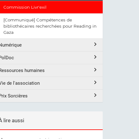
Commission Livr'exil
[Communiqué] Compétences de
bibliothécaires recherchées pour Reading in
Gaza
Numérique
PolDoc
Ressources humaines
Vie de l'association
Prix Sorcières
À lire aussi