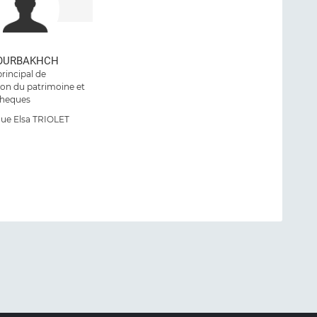
NOURBAKHCH
principal de
ion du patrimoine et
theques
ue Elsa TRIOLET