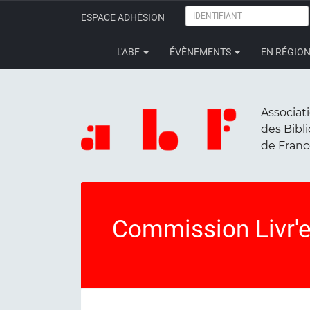
IDENTIFIANT
ESPACE ADHÉSION
L'ABF
ÉVÈNEMENTS
EN RÉGIO
Associat
des Bibl
de Fran
Commission Livr'e