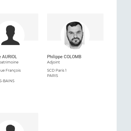
e AURIOL
Philippe COLOMB
patrimoine
Adjoint
ue François
SCD Paris 1
d
PARIS
S-BAINS