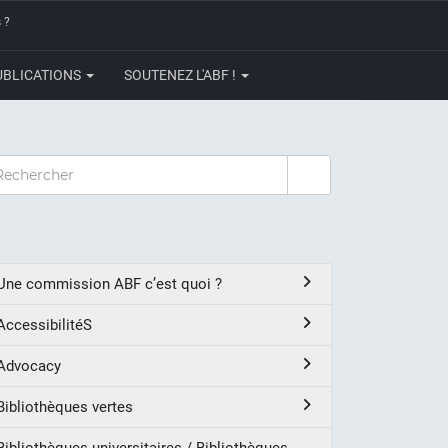
 ?
UBLICATIONS
SOUTENEZ L'ABF !
CHERCHER
Une commission ABF c’est quoi ?
AccessibilitéS
Advocacy
Bibliothèques vertes