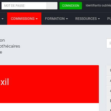
MOT
Identifiants oubliés
CONNEXION
DE
PASSE
N
COMMISSIONS
FORMATION
RESSOURCES
P
ion
RE
iothécaires
ce
xil