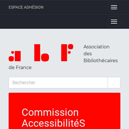
ESPACE ADHÉSION
Toggle
navigati
Toggle
navigati
Association
des
Bibliothécaires
de France
RECHERCHER
Commission
AccessibilitéS