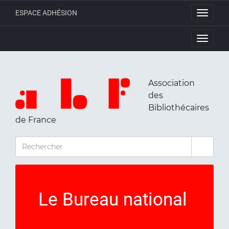
ESPACE ADHÉSION
Toggle
navigati
Toggle
navigati
Association
des
Bibliothécaires
de France
RECHERCHER
Le Bureau national